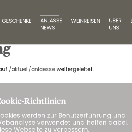
ANLÄSSE
ÜBER
GESCHENKE
WEINREISEN
NEWS
UNS
ng
 auf
/aktuell/anlaesse
weitergeleitet.
ookie-Richtlinien
ookies werden zur Benutzerführung und
ebanalyse verwendet und helfen dabei,
iese Webseite zu verbessern.