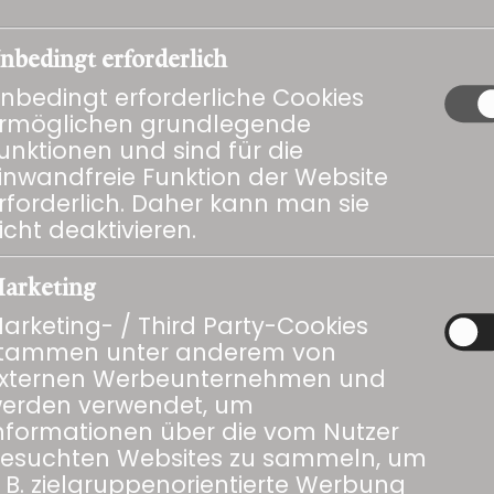
nbedingt erforderlich
nbedingt erforderliche Cookies
rmöglichen grundlegende
unktionen und sind für die
inwandfreie Funktion der Website
EN
GESCHENKE
ANLÄSSE
WEINREISEN
ÜBER
rforderlich. Daher kann man sie
NEWS
UNS
icht deaktivieren.
arketing
Öffnungszeiten
Infos
arketing- / Third Party-Cookies
tammen unter anderem von
Dienstag bis Donnerstag
Kontakt
xternen Werbeunternehmen und
14:00 - 18:30 h
Anfahrtsplan
erden verwendet, um
nformationen über die vom Nutzer
Impressum
Freitag
esuchten Websites zu sammeln, um
Datenschutz
9:00 - 12:00 h / 14:00 - 18:30
. B. zielgruppenorientierte Werbung