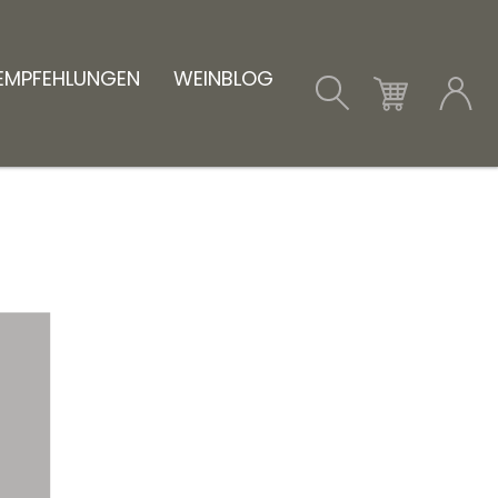
EMPFEHLUNGEN
WEINBLOG
Anmelden
Total
CHF 0.00
E-Mail-Adresse*
Zum Warenkorb
Passwort