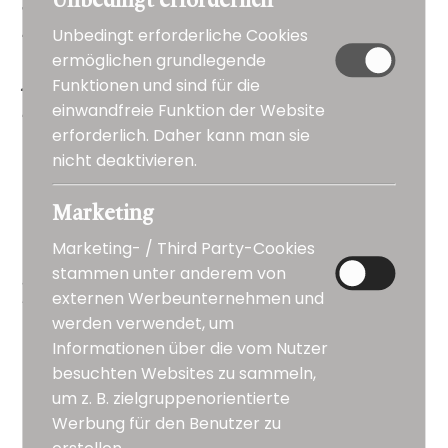
Panettone
Unbedingt erforderliche Cookies
Passwort vergessen?
Artigianale "Otto e
ermöglichen grundlegende
Funktionen und sind für die
Nove" 2025
einwandfreie Funktion der Website
erforderlich. Daher kann man sie
Noch kein Konto?
nicht deaktivieren.
Marketing
nur auf Vorbestellung,
Registrieren
Marketing- / Third Party-Cookies
stammen unter anderem von
Produktion im November,
externen Werbeunternehmen und
werden verwendet, um
erhältlich Anfang
Informationen über die vom Nutzer
besuchten Websites zu sammeln,
um z. B. zielgruppenorientierte
Dezember
Werbung für den Benutzer zu